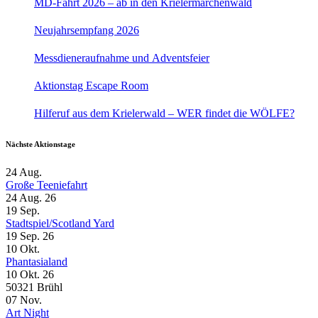
MD-Fahrt 2026 – ab in den Krielermärchenwald
Neujahrsempfang 2026
Messdieneraufnahme und Adventsfeier
Aktionstag Escape Room
Hilferuf aus dem Krielerwald – WER findet die WÖLFE?
Nächste Aktionstage
24
Aug.
Große Teeniefahrt
24 Aug. 26
19
Sep.
Stadtspiel/Scotland Yard
19 Sep. 26
10
Okt.
Phantasialand
10 Okt. 26
50321 Brühl
07
Nov.
Art Night